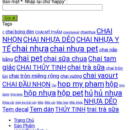
Bảo mật *: Nhập lại chữ 'happy' :
Tags
CHAI
chai bóng đèn
CHAI MỸ PHẨM
chainhua
C
chainhomat
NHỌN
CHAI NHỰA DẺO
CHAI NHỰA Y
chai nhựa
chai nhựa pet
TẾ
chai nắp
chai pet
chai sữa chua
Chai tam
bằng
chai trà sữa
giác
CHAI THỦY TINH
chai tròn
chai yaourt
chai tròn miệng rộng
chai vuông
lùn
hop my pham
hộp
CHAI ĐẦU NHỌN
Cài
hộp
hộp pet
hủ nhựa
hộp nhựa
hủ
bánh
hộp kem
NHỰA DẺO
Khóa cài
máy ép trái cây
Móc
Móc cài
Móc hóa
Móc khóa
trai trà sữa
Tem dán
THỦY TINH
Tem decal
Trang Chủ
Sản Phẩm