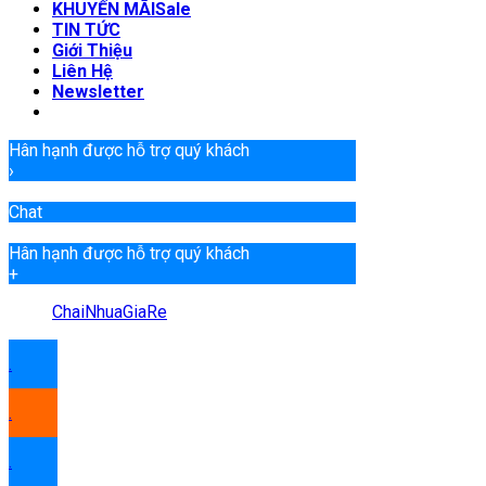
KHUYẾN MÃI
TIN TỨC
Giới Thiệu
Liên Hệ
Newsletter
Hân hạnh được hỗ trợ quý khách
›
Chat
Hân hạnh được hỗ trợ quý khách
+
ChaiNhuaGiaRe
.
.
.