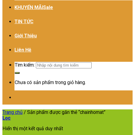
KHUYẾN MÃI
TIN TỨC
Giới Thiệu
Liên Hệ
Tìm kiếm:
Chưa có sản phẩm trong giỏ hàng.
Trang chủ
/
Sản phẩm được gắn thẻ “chainhomat”
Lọc
Hiển thị một kết quả duy nhất