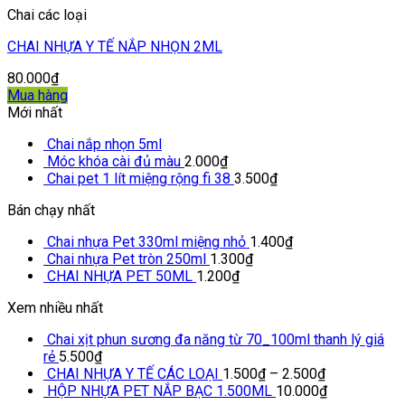
Chai các loại
CHAI NHỰA Y TẾ NẮP NHỌN 2ML
80.000
₫
Mua hàng
Mới nhất
Chai nắp nhọn 5ml
Móc khóa cài đủ màu
2.000
₫
Chai pet 1 lít miệng rộng fi 38
3.500
₫
Bán chạy nhất
Chai nhựa Pet 330ml miệng nhỏ
1.400
₫
Chai nhựa Pet tròn 250ml
1.300
₫
CHAI NHỰA PET 50ML
1.200
₫
Xem nhiều nhất
Chai xịt phun sương đa năng từ 70_100ml thanh lý giá
rẻ
5.500
₫
CHAI NHỰA Y TẾ CÁC LOẠI
1.500
₫
–
2.500
₫
HỘP NHỰA PET NẮP BẠC 1.500ML
10.000
₫